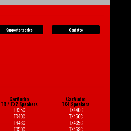
Supporto tecnico
Contatto
CarAudio
CarAudio
TR / TX2 Speakers
TX4 Speakers
TR35C
TX440C
TR40C
TX450C
TR46C
TX465C
TR50C
TX469C