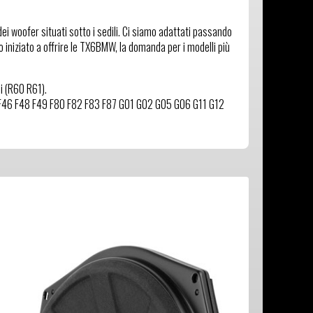
ei woofer situati sotto i sedili. Ci siamo adattati passando
niziato a offrire le TX6BMW, la domanda per i modelli più
i (R60 R61).
 F46 F48 F49 F80 F82 F83 F87 G01 G02 G05 G06 G11 G12