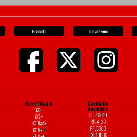
Prodotti
Installazioni
StreetAudio
CarAudio
Amplifiers
iX2
RFL4001D
iX2+
RFL4120
iX1Black
RFL5300
iX1Red
TX81000D
iX1White