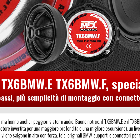
i TX6BMW.E TX6BMW.F, speci
assi, più semplicità di montaggio con connettori
, ma hanno anche i peggiori sistemi audio. Buone notizie, il TX6BMW.E e il TX
 motore invertita per una maggiore profondità e una migliore escursione), un l
i che salgono in alto con forza, telai originali BMW, supporti e connettori per fa