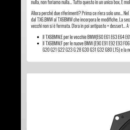
nulla, non foriamo nulla... Tutto questo in un unico box, E mol
Allora perché due riferimenti? Prima ce n'era solo uno... Nel
dal TX6.BMW al TX6BMW che incorpora le modifiche. La secon
vecchi non si è fermata. D'ora in poi antipasto + dessert... A 
Il TX6BMW.E per le vecchie BMW(E60 E61 E63 E64 E65
Il TX6BMW.F per le nuove BMW (E90 E91 E92 E93 F0
G20 G21 G22 G23 G 28 G30 G31 G32 G80 L15) e la nu