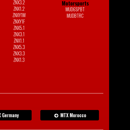
ZNX3.2
Motorsports
ZNX1.2
MUD6SPBT
ZNXY1M
MUDBTRC
ZNXY1F
ZNX5.1
ZNX3.1
ZNX1.1
ZNX5.3
ZNX3.3
ZNX1.3
 Germany
MTX Morocco