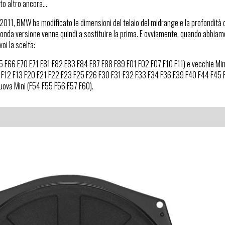
to altro ancora...
 2011, BMW ha modificato le dimensioni del telaio del midrange e la profondità d
da versione venne quindi a sostituire la prima. E ovviamente, quando abbiamo i
voi la scelta:
 E66 E70 E71 E81 E82 E83 E84 E87 E88 E89 F01 F02 F07 F10 F11) e vecchie Min
6 F12 F13 F20 F21 F22 F23 F25 F26 F30 F31 F32 F33 F34 F36 F39 F40 F44 F45
ova Mini (F54 F55 F56 F57 F60).