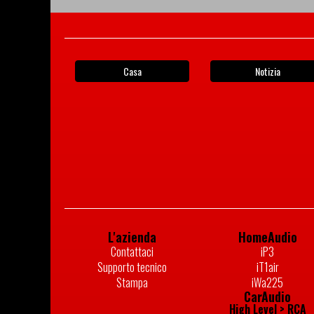
Casa
Notizia
L'azienda
HomeAudio
Contattaci
iP3
Supporto tecnico
iT1air
Stampa
iWa225
CarAudio
High Level > RCA