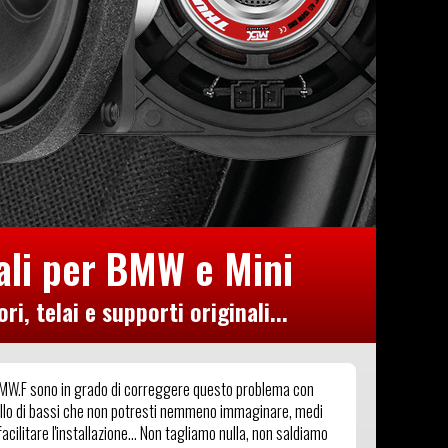
ali per BMW e Mini
, telai e supporti originali...
6BMW.F sono in grado di correggere questo problema con
ivello di bassi che non potresti nemmeno immaginare, medi
cilitare l'installazione... Non tagliamo nulla, non saldiamo