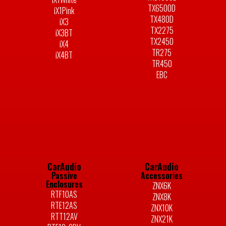
TX6500D
iX1Pink
TX480D
iX3
TX2275
iX3BT
TX2450
iX4
TR275
iX4BT
TR450
EBC
CarAudio
CarAudio
Passive
Accessories
Enclosures
ZNX6K
RTF10AS
ZNX8K
RTE12AS
ZNX10K
RTT12AV
ZNX21K