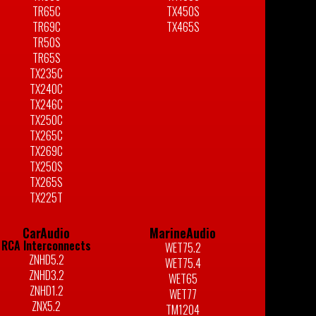
TR65C
TX450S
TR69C
TX465S
TR50S
TR65S
TX235C
TX240C
TX246C
TX250C
TX265C
TX269C
TX250S
TX265S
TX225T
CarAudio
MarineAudio
RCA Interconnects
WET75.2
ZNHD5.2
WET75.4
ZNHD3.2
WET65
ZNHD1.2
WET77
ZNX5.2
TM1204