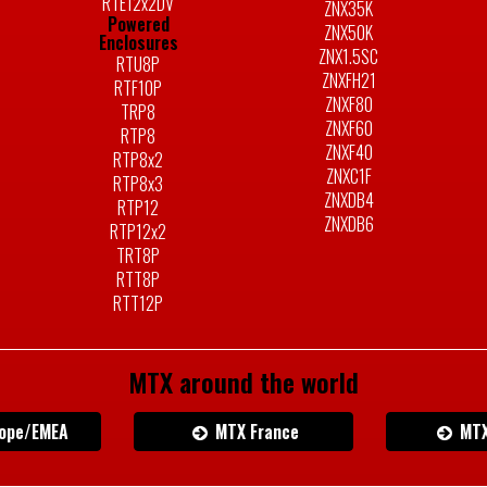
RTE12x2DV
ZNX35K
Powered
ZNX50K
Enclosures
ZNX1.5SC
RTU8P
ZNXFH21
RTF10P
ZNXF80
TRP8
ZNXF60
RTP8
ZNXF40
RTP8x2
ZNXC1F
RTP8x3
ZNXDB4
RTP12
ZNXDB6
RTP12x2
TRT8P
RTT8P
RTT12P
MTX around the world
ope/EMEA
MTX France
MTX