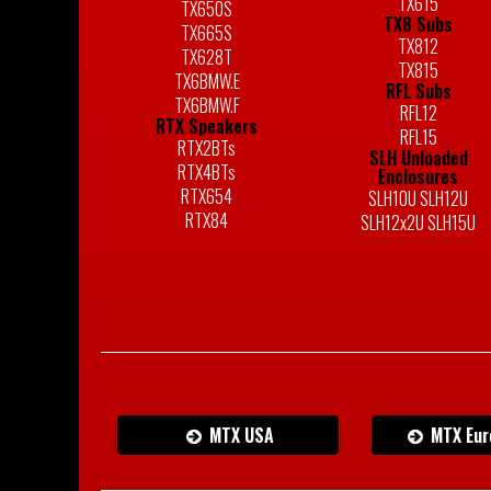
TX615
TX650S
TX8 Subs
TX665S
TX812
TX628T
TX815
TX6BMW.E
RFL Subs
TX6BMW.F
RFL12
RTX Speakers
RFL15
RTX2BTs
SLH Unloaded
RTX4BTs
Enclosures
RTX654
SLH10U SLH12U
RTX84
SLH12x2U SLH15U
MTX USA
MTX Eur