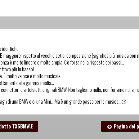
o identiche.
 dB maggiore rispetto al vecchio set di composizione (significa più musica con 
quenza è molto lineare e molto ampia. C'è forza nella risposta dei bassi...
'ottava più in basso!
. È molto veloce e molto musicale.
rfettamente alla gamma media...
connettori e ai telaietti originali BMW. Non tagliamo nulla, non foriamo nulla, no
sign di una BMW o di una Mini... Ma è un grande passo per la musica...😉
odotto TX6BMW.E
Pagina del 