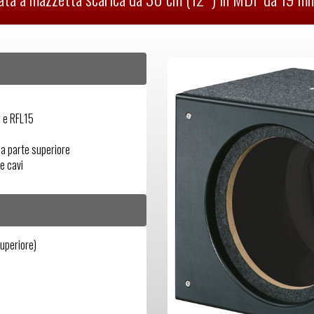
 e RFL15
la parte superiore
e cavi
uperiore)