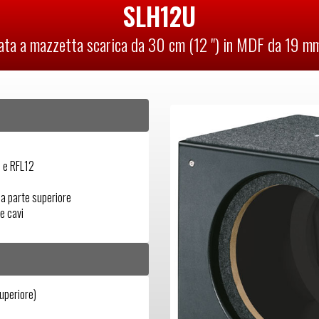
SLH12U
ata a mazzetta scarica da 30 cm (12 ") in MDF da 19 mm
 e RFL12
la parte superiore
e cavi
periore)