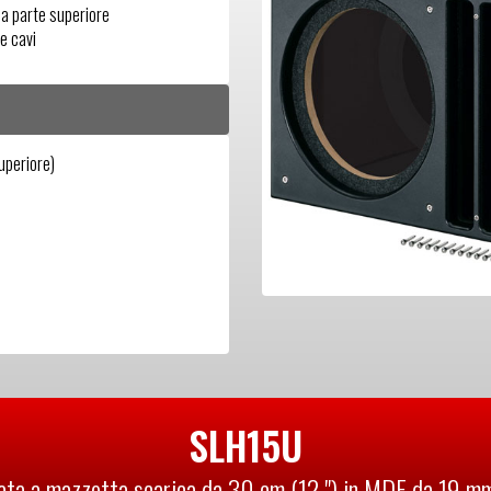
la parte superiore
e cavi
periore)
SLH15U
ata a mazzetta scarica da 30 cm (12 ") in MDF da 19 mm