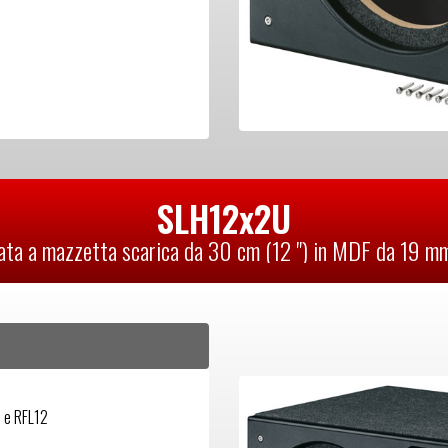
SLH12x2U
ata a mazzetta scarica da 30 cm (12 ") in MDF da 19 mm
 e RFL12