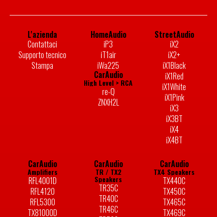
L'azienda
HomeAudio
StreetAudio
Contattaci
iP3
iX2
Supporto tecnico
iT1air
iX2+
Stampa
iWa225
iX1Black
CarAudio
iX1Red
High Level > RCA
iX1White
re-Q
iX1Pink
ZNXH2L
iX3
iX3BT
iX4
iX4BT
CarAudio
CarAudio
CarAudio
Amplifiers
TR / TX2
TX4 Speakers
Speakers
RFL4001D
TX440C
TR35C
RFL4120
TX450C
TR40C
RFL5300
TX465C
TR46C
TX81000D
TX469C