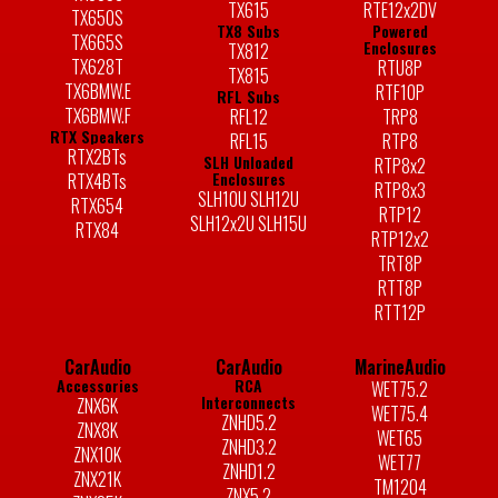
TX615
RTE12x2DV
TX650S
TX8 Subs
Powered
TX665S
Enclosures
TX812
TX628T
RTU8P
TX815
TX6BMW.E
RTF10P
RFL Subs
TX6BMW.F
RFL12
TRP8
RTX Speakers
RFL15
RTP8
RTX2BTs
SLH Unloaded
RTP8x2
Enclosures
RTX4BTs
RTP8x3
SLH10U SLH12U
RTX654
RTP12
SLH12x2U SLH15U
RTX84
RTP12x2
TRT8P
RTT8P
RTT12P
CarAudio
CarAudio
MarineAudio
Accessories
RCA
WET75.2
Interconnects
ZNX6K
WET75.4
ZNHD5.2
ZNX8K
WET65
ZNHD3.2
ZNX10K
WET77
ZNHD1.2
ZNX21K
TM1204
ZNX5.2