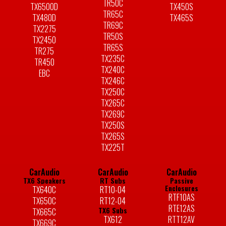
TR50C
TX6500D
TX450S
TR65C
TX480D
TX465S
TR69C
TX2275
TR50S
TX2450
TR65S
TR275
TX235C
TR450
TX240C
EBC
TX246C
TX250C
TX265C
TX269C
TX250S
TX265S
TX225T
CarAudio
CarAudio
CarAudio
TX6 Speakers
RT Subs
Passive
Enclosures
TX640C
RT10-04
RTF10AS
TX650C
RT12-04
RTE12AS
TX6 Subs
TX665C
TX612
RTT12AV
TX669C