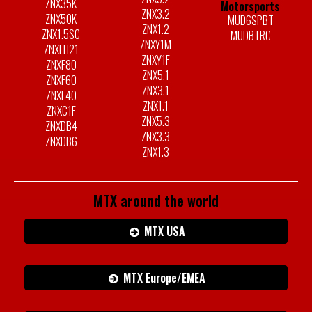
ZNX35K
Motorsports
ZNX3.2
ZNX50K
MUD6SPBT
ZNX1.2
ZNX1.5SC
MUDBTRC
ZNXY1M
ZNXFH21
ZNXY1F
ZNXF80
ZNX5.1
ZNXF60
ZNX3.1
ZNXF40
ZNX1.1
ZNXC1F
ZNX5.3
ZNXDB4
ZNX3.3
ZNXDB6
ZNX1.3
MTX around the world
MTX USA
MTX Europe/EMEA