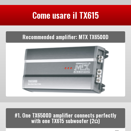
Come usare il TX615
Recommended amplifier: MTX TX6500D
#1. One TX6500D amplifier connects perfectly
with one TX615 subwoofer (2Ω)