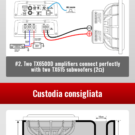
#2. Two TX6500D amplifiers connect perfectly
with two TX615 subwoofers (2Ω)
Custodia consigliata