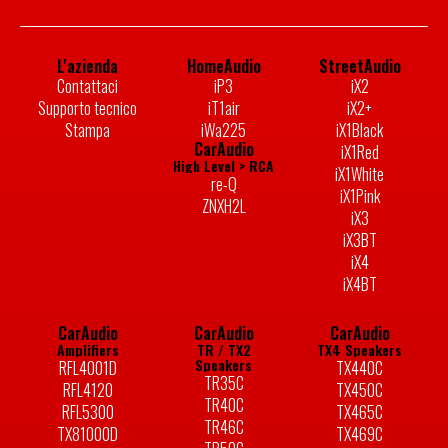
L'azienda
HomeAudio
StreetAudio
Contattaci
iP3
iX2
Supporto tecnico
iT1air
iX2+
Stampa
iWa225
iX1Black
CarAudio
iX1Red
High Level > RCA
iX1White
re-Q
iX1Pink
ZNXH2L
iX3
iX3BT
iX4
iX4BT
CarAudio
CarAudio
CarAudio
Amplifiers
TR / TX2
TX4 Speakers
Speakers
RFL4001D
TX440C
TR35C
RFL4120
TX450C
TR40C
RFL5300
TX465C
TR46C
TX81000D
TX469C