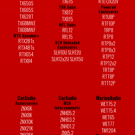
TX615
RTE12x2DV
TX650S
TX8 Subs
Powered
TX665S
Enclosures
TX812
TX628T
RTU8P
TX815
TX6BMW.E
RTF10P
RFL Subs
TX6BMW.F
RFL12
TRP8
RTX Speakers
RFL15
RTP8
RTX2BTs
SLH Unloaded
RTP8x2
Enclosures
RTX4BTs
RTP8x3
SLH10U SLH12U
RTX654
RTP12
SLH12x2U SLH15U
RTX84
RTP12x2
TRT8P
RTT8P
RTT12P
CarAudio
CarAudio
MarineAudio
Accessories
RCA
WET75.2
Interconnects
ZNX6K
WET75.4
ZNHD5.2
ZNX8K
WET65
ZNHD3.2
ZNX10K
WET77
ZNHD1.2
ZNX21K
TM1204
ZNX5.2