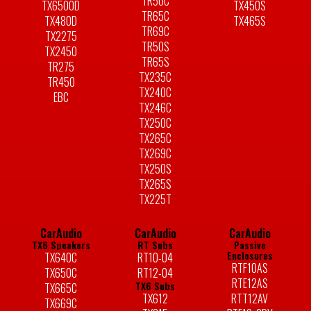
TR50C
TX6500D
TX450S
TR65C
TX480D
TX465S
TR69C
TX2275
TR50S
TX2450
TR65S
TR275
TX235C
TR450
TX240C
EBC
TX246C
TX250C
TX265C
TX269C
TX250S
TX265S
TX225T
CarAudio
CarAudio
CarAudio
TX6 Speakers
RT Subs
Passive
Enclosures
TX640C
RT10-04
RTF10AS
TX650C
RT12-04
RTE12AS
TX6 Subs
TX665C
TX612
RTT12AV
TX669C