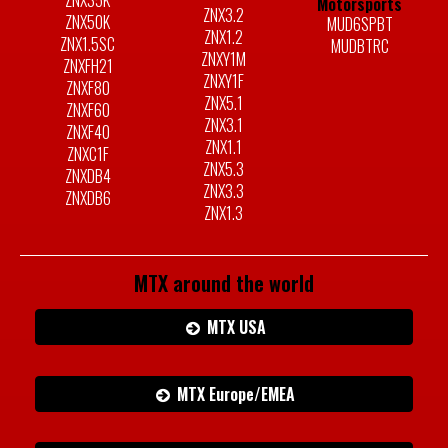
ZNX35K
Motorsports
ZNX3.2
ZNX50K
MUD6SPBT
ZNX1.2
ZNX1.5SC
MUDBTRC
ZNXY1M
ZNXFH21
ZNXY1F
ZNXF80
ZNX5.1
ZNXF60
ZNX3.1
ZNXF40
ZNX1.1
ZNXC1F
ZNX5.3
ZNXDB4
ZNX3.3
ZNXDB6
ZNX1.3
MTX around the world
MTX USA
MTX Europe/EMEA