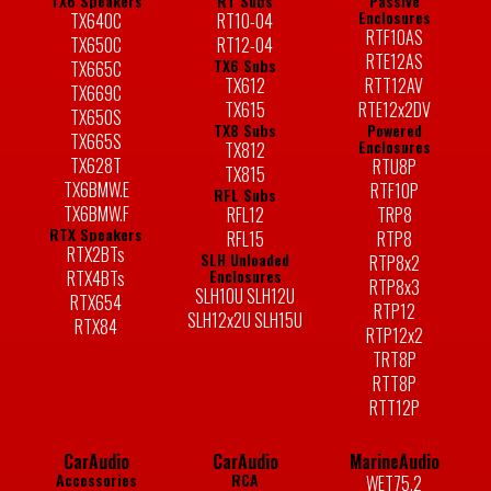
TX6 Speakers
RT Subs
Passive
Enclosures
TX640C
RT10-04
RTF10AS
TX650C
RT12-04
RTE12AS
TX6 Subs
TX665C
TX612
RTT12AV
TX669C
TX615
RTE12x2DV
TX650S
TX8 Subs
Powered
TX665S
Enclosures
TX812
TX628T
RTU8P
TX815
TX6BMW.E
RTF10P
RFL Subs
TX6BMW.F
RFL12
TRP8
RTX Speakers
RFL15
RTP8
RTX2BTs
SLH Unloaded
RTP8x2
Enclosures
RTX4BTs
RTP8x3
SLH10U SLH12U
RTX654
RTP12
SLH12x2U SLH15U
RTX84
RTP12x2
TRT8P
RTT8P
RTT12P
CarAudio
CarAudio
MarineAudio
Accessories
RCA
WET75.2