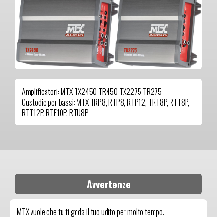
Amplificatori: MTX TX2450 TR450 TX2275 TR275
Custodie per bassi: MTX TRP8, RTP8, RTP12, TRT8P, RTT8P,
RTT12P, RTF10P, RTU8P
Avvertenze
MTX vuole che tu ti goda il tuo udito per molto tempo.