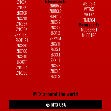
Interconnects
ZNX6K
WET75.4
ZNHD5.2
ZNX8K
WET65
ZNHD3.2
ZNX10K
WET77
ZNHD1.2
ZNX21K
TM1204
ZNX5.2
ZNX35K
Motorsports
ZNX3.2
ZNX50K
MUD6SPBT
ZNX1.2
ZNX1.5SC
MUDBTRC
ZNXY1M
ZNXFH21
ZNXY1F
ZNXF80
ZNX5.1
ZNXF60
ZNX3.1
ZNXF40
ZNX1.1
ZNXC1F
ZNX5.3
ZNXDB4
ZNX3.3
ZNXDB6
ZNX1.3
MTX around the world
MTX USA