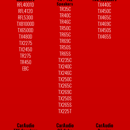
Speakers
RFL4001D
TX440C
TR35C
RFL4120
TX450C
TR40C
RFL5300
TX465C
TR46C
TX81000D
TX469C
TR50C
TX6500D
TX450S
TR65C
TX480D
TX465S
TR69C
TX2275
TR50S
TX2450
TR65S
TR275
TX235C
TR450
TX240C
EBC
TX246C
TX250C
TX265C
TX269C
TX250S
TX265S
TX225T
CarAudio
CarAudio
CarAudio