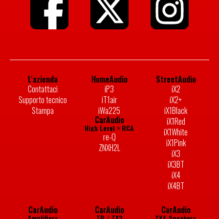
L'azienda
HomeAudio
StreetAudio
Contattaci
iP3
iX2
Supporto tecnico
iT1air
iX2+
Stampa
iWa225
iX1Black
CarAudio
iX1Red
High Level > RCA
iX1White
re-Q
iX1Pink
ZNXH2L
iX3
iX3BT
iX4
iX4BT
CarAudio
CarAudio
CarAudio
Amplifiers
TR / TX2
TX4 Speakers