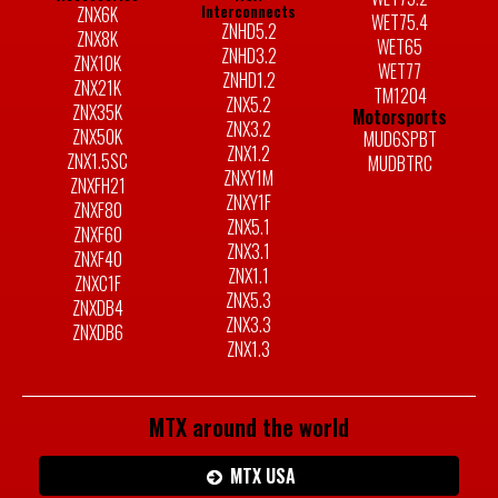
Interconnects
ZNX6K
WET75.4
ZNHD5.2
ZNX8K
WET65
ZNHD3.2
ZNX10K
WET77
ZNHD1.2
ZNX21K
TM1204
ZNX5.2
ZNX35K
Motorsports
ZNX3.2
ZNX50K
MUD6SPBT
ZNX1.2
ZNX1.5SC
MUDBTRC
ZNXY1M
ZNXFH21
ZNXY1F
ZNXF80
ZNX5.1
ZNXF60
ZNX3.1
ZNXF40
ZNX1.1
ZNXC1F
ZNX5.3
ZNXDB4
ZNX3.3
ZNXDB6
ZNX1.3
MTX around the world
MTX USA