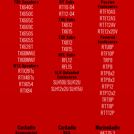
TX6 Speakers
RT Subs
Passive
Enclosures
TX640C
RT10-04
RTF10AS
TX650C
RT12-04
RTE12AS
TX6 Subs
TX665C
TX612
RTT12AV
TX669C
TX615
RTE12x2DV
TX650S
TX8 Subs
Powered
TX665S
Enclosures
TX812
TX628T
RTU8P
TX815
TX6BMW.E
RTF10P
RFL Subs
TX6BMW.F
RFL12
TRP8
RTX Speakers
RFL15
RTP8
RTX2BTs
SLH Unloaded
RTP8x2
Enclosures
RTX4BTs
RTP8x3
SLH10U SLH12U
RTX654
RTP12
SLH12x2U SLH15U
RTX84
RTP12x2
TRT8P
RTT8P
RTT12P
CarAudio
CarAudio
MarineAudio
Accessories
RCA
WET75.2