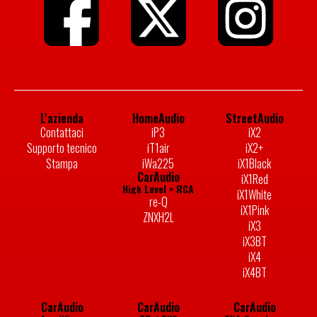
L'azienda
HomeAudio
StreetAudio
Contattaci
iP3
iX2
Supporto tecnico
iT1air
iX2+
Stampa
iWa225
iX1Black
CarAudio
iX1Red
High Level > RCA
iX1White
re-Q
iX1Pink
ZNXH2L
iX3
iX3BT
iX4
iX4BT
CarAudio
CarAudio
CarAudio