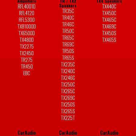
Amplifiers
TR / TX2
TX4 Speakers
Speakers
RFL4001D
TX440C
TR35C
RFL4120
TX450C
TR40C
RFL5300
TX465C
TR46C
TX81000D
TX469C
TR50C
TX6500D
TX450S
TR65C
TX480D
TX465S
TR69C
TX2275
TR50S
TX2450
TR65S
TR275
TX235C
TR450
TX240C
EBC
TX246C
TX250C
TX265C
TX269C
TX250S
TX265S
TX225T
CarAudio
CarAudio
CarAudio